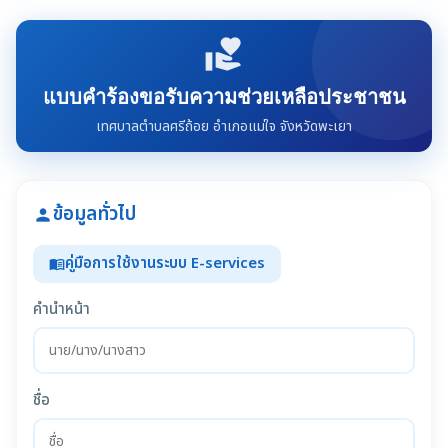
volunteer_activism
แบบคำร้องขอรับความช่วยเหลือประชาชน
เทศบาลตำบลศรีถ้อย อำเภอแม่ใจ จังหวัดพะเยา
ข้อมูลทั่วไป
person
คู่มือการใช้งานระบบ E-services
menu_book
คำนำหน้า
ชื่อ