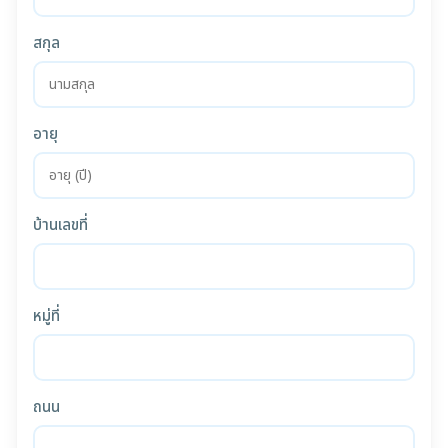
สกุล
อายุ
บ้านเลขที่
หมู่ที่
ถนน