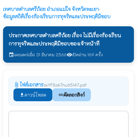
เทศบาลตำบลศรีถ้อย
อำเภอแม่ใจ จังหวัดพะเยา
›
ข้อมูลสถิติเรื่องร้องเรียนการทุจริตและประพฤติมิชอบ
ประกาศเทศบาลตำบลศรีถ้อย เรื่อง ไม่มีเรื่องร้องเรียน
การทุจริตและประพฤติมิชอบของเจ้าหน้าที
เผยแพร่เมื่อ 31 มีนาคม 2566
เปิดอ่าน 169 ครั้ง
event
visibility
ไฟล์เอกสาร
attach_file
oxYFSokThu65147.pdf
ดาวน์โหลด
คัดลอกลิงก์
file_download
link