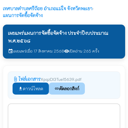
เทศบาลตำบลศรีถ้อย
อำเภอแม่ใจ จังหวัดพะเยา
›
แผนการจัดซื้อจัดจ้าง
เผยแพร่แผนการจัดซื้อจัดจ้าง ประจำปีงบประมาณ
พ.ศ.๒๕๖๘
เผยแพร่เมื่อ 17 สิงหาคม 2568
เปิดอ่าน 265 ครั้ง
event
visibility
ไฟล์เอกสาร
attach_file
XpqzDI3Tue15639.pdf
ดาวน์โหลด
คัดลอกลิงก์
file_download
link