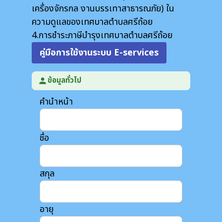
เครื่องจักรกล งานบรรเทาสาธารณภัย) ใน
ความดูแลของเทศบาลตำบลศรีถ้อย
4.การชำระภาษีบำรุงเทศบาลตำบลศรีถ้อย
คู่มือการใช้งานระบบ E-services
ข้อมูลทั่วไป
person
คำนำหน้า
ชื่อ
สกุล
อายุ