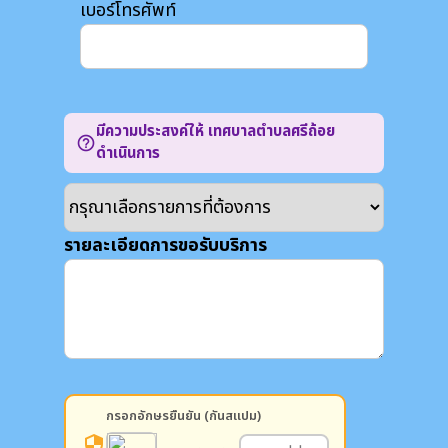
เบอร์โทรศัพท์
มีความประสงค์ให้ เทศบาลตำบลศรีถ้อย
help_outline
ดำเนินการ
รายละเอียดการขอรับบริการ
กรอกอักษรยืนยัน (กันสแปม)
security