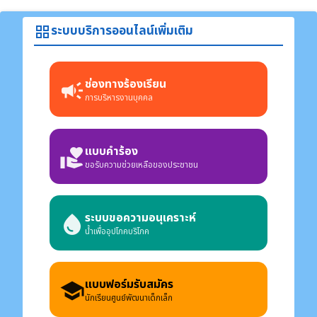
ระบบบริการออนไลน์เพิ่มเติม
grid_view
ช่องทางร้องเรียน
campaign
การบริหารงานบุคคล
แบบคำร้อง
volunteer_activism
ขอรับความช่วยเหลือของประชาชน
ระบบขอความอนุเคราะห์
water_drop
น้ำเพื่ออุปโภคบริโภค
แบบฟอร์มรับสมัคร
school
นักเรียนศูนย์พัฒนาเด็กเล็ก