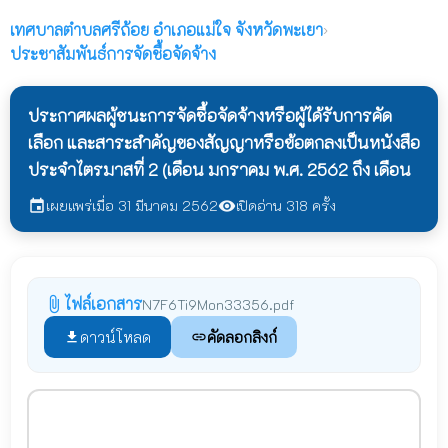
เทศบาลตำบลศรีถ้อย
อำเภอแม่ใจ จังหวัดพะเยา
›
ประชาสัมพันธ์การจัดชื้อจัดจ้าง
ประกาศผลผู้ชนะการจัดซื้อจัดจ้างหรือผู้ได้รับการคัด
เลือก และสาระสำคัญของสัญญาหรือข้อตกลงเป็นหนังสือ
ประจำไตรมาสที่ 2 (เดือน มกราคม พ.ศ. 2562 ถึง เดือน
เผยแพร่เมื่อ 31 มีนาคม 2562
เปิดอ่าน 318 ครั้ง
event
visibility
ไฟล์เอกสาร
attach_file
N7F6Ti9Mon33356.pdf
ดาวน์โหลด
คัดลอกลิงก์
file_download
link