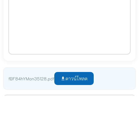
ดาวน์โหลด
fBF84hYMon35128.pdf
file_download