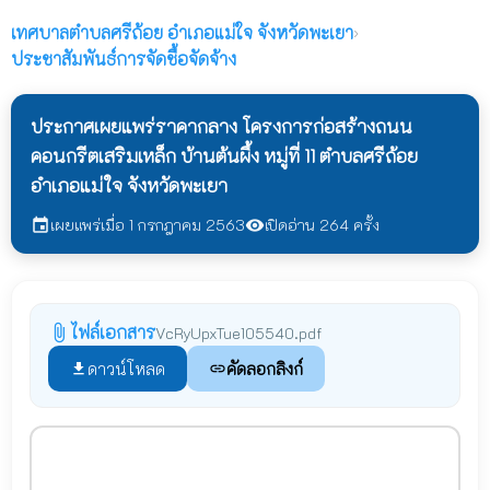
เทศบาลตำบลศรีถ้อย
อำเภอแม่ใจ จังหวัดพะเยา
›
ประชาสัมพันธ์การจัดชื้อจัดจ้าง
ประกาศเผยแพร่ราคากลาง โครงการก่อสร้างถนน
คอนกรีตเสริมเหล็ก บ้านต้นผึ้ง หมู่ที่ 11 ตำบลศรีถ้อย
อำเภอแม่ใจ จังหวัดพะเยา
เผยแพร่เมื่อ 1 กรกฎาคม 2563
เปิดอ่าน 264 ครั้ง
event
visibility
ไฟล์เอกสาร
attach_file
VcRyUpxTue105540.pdf
ดาวน์โหลด
คัดลอกลิงก์
file_download
link