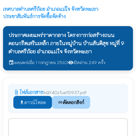
เทศบาลตำบลศรีถ้อย
อำเภอแม่ใจ จังหวัดพะเยา
›
ประชาสัมพันธ์การจัดชื้อจัดจ้าง
ประกาศเผยแพร่ราคากลาง โครงการก่อสร้างถนน
คอนกรีตเสริมเหล็ก ภายในหมู่บ้าน บ้านสันติสุข หมู่ที่ 9
ตำบลศรีถ้อย อำเภอแม่ใจ จังหวัดพะเยา
เผยแพร่เมื่อ 1 กรกฎาคม 2563
เปิดอ่าน 249 ครั้ง
event
visibility
ไฟล์เอกสาร
attach_file
IkQY4DzTue110937.pdf
ดาวน์โหลด
คัดลอกลิงก์
file_download
link