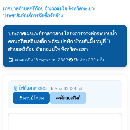
เทศบาลตำบลศรีถ้อย
อำเภอแม่ใจ จังหวัดพะเยา
›
ประชาสัมพันธ์การจัดชื้อจัดจ้าง
ประกาศเผยแพร่ราคากลาง โครงการวางท่อระบายน้ำ
คอนกรีตเสริมเหล็ก พร้อมบ่อพัก บ้านต้นผึ้ง หมู่ที่ 11
ตำบลศรีถ้อย อำเภอแม่ใจ จังหวัดพะเยา
เผยแพร่เมื่อ 18 พฤษภาคม 2563
เปิดอ่าน 232 ครั้ง
event
visibility
ไฟล์เอกสาร
attach_file
BQDjTdATue112024.pdf
ดาวน์โหลด
คัดลอกลิงก์
file_download
link