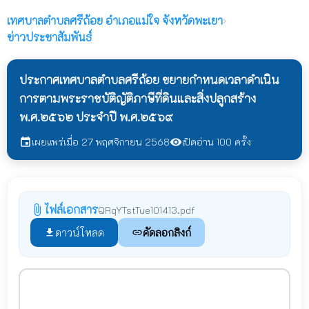
เทศบาลตำบลศรีถ้อย
อำเภอแม่ใจ จังหวัดพะเยา
›
ข่าวประชาสัมพันธ์
ประกาศเทศบาลตำบลศรีถ้อย ขยายกำหนดเวลาดำเนิน
การตามพระราชบัติญัติภาษีที่ดินและสิ่งปลูกสร้าง
พ.ศ.๒๕๖๒ ประจำปี พ.ศ.๒๕๖๙
เผยแพร่เมื่อ 27 พฤศจิกายน 2568
เปิดอ่าน 100 ครั้ง
event
visibility
ไฟล์เอกสาร
attach_file
QRqYTstTue101413.pdf
ดาวน์โหลด
คัดลอกลิงก์
file_download
link