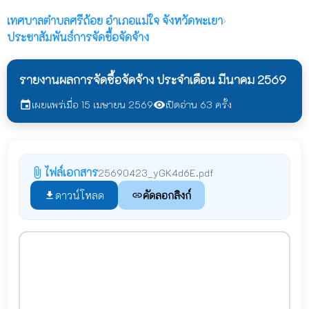
เทศบาลตำบลศรีถ้อย
อำเภอแม่ใจ จังหวัดพะเยา
›
ประชาสัมพันธ์การจัดชื้อจัดจ้าง
รายงานผลการจัดซื้อจัดจ้าง ประจำเดือน มีนาคม 2569
เผยแพร่เมื่อ 15 เมษายน 2569
เปิดอ่าน 63 ครั้ง
event
visibility
ไฟล์เอกสาร
attach_file
25690423_yGK4d6E.pdf
ดาวน์โหลด
คัดลอกลิงก์
file_download
link