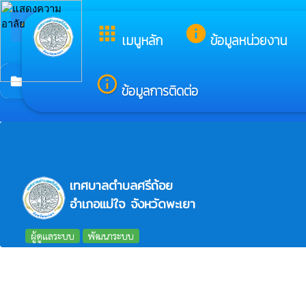
arrow_back_ios
ยินดีต้อนรับ
apps
info
กลับเมนูหลัก
เมนูหลัก
ข้อมูลหน่วยงาน
การประเมินจริยธรรมเจ้าหน้าที่ของรัฐ
info_outline
folder
ข้อมูลการติดต่อ
เทศบาลตำบลศรีถ้อย
อำเภอแม่ใจ จังหวัดพะเยา
ผู้ดูแลระบบ
พัฒนาระบบ