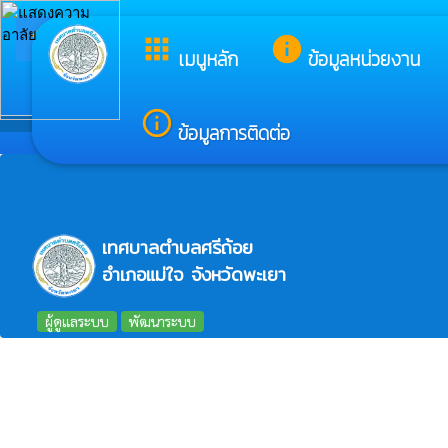
arrow_back_ios
ยินดีต้อนรั
apps
info
กลับเมนูหลัก
เมนูหลัก
ข้อมูลหน่วยงาน
info_outline
ข้อมูลการติดต่อ
เทศบาลตำบลศรีถ้อย
อำเภอแม่ใจ จังหวัดพะเยา
ผู้ดูแลระบบ
พัฒนาระบบ