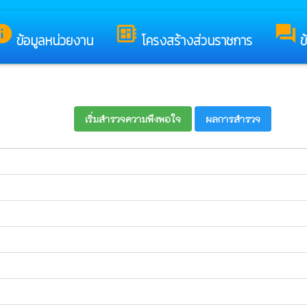
ต์ของ เทศบาลตำบลศรีถ้อย
nfo
developer_board
forum
ข้อมูลหน่วยงาน
โครงสร้างส่วนราชการ
ข
เริ่มสำรวจความพึงพอใจ
ผลการสำรวจ