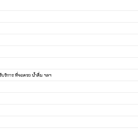
้บริการ ที่จอดรถ น้ำดื่ม ฯลฯ