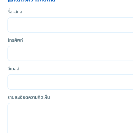
rate_review
ชื่อ-สกุล
โทรศัพท์
อีเมลล์
รายละเอียดความคิดเห็น