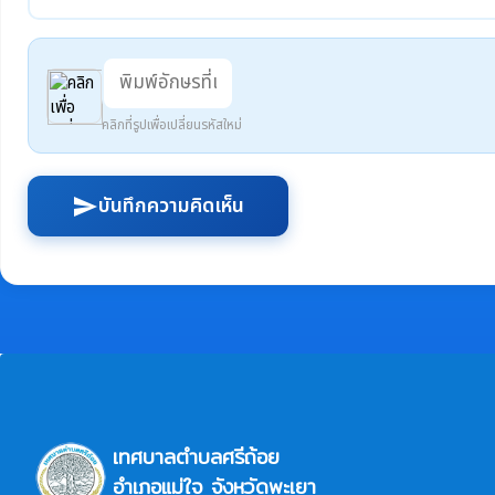
คลิกที่รูปเพื่อเปลี่ยนรหัสใหม่
บันทึกความคิดเห็น
send
เทศบาลตำบลศรีถ้อย
อำเภอแม่ใจ จังหวัดพะเยา